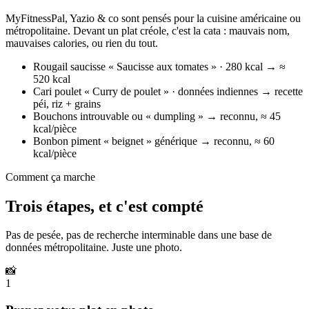
MyFitnessPal, Yazio & co sont pensés pour la cuisine américaine ou
métropolitaine. Devant un plat créole, c'est la cata : mauvais nom,
mauvaises calories, ou rien du tout.
Rougail saucisse
« Saucisse aux tomates » · 280 kcal
→ ≈
520 kcal
Cari poulet
« Curry de poulet » · données indiennes
→ recette
péi, riz + grains
Bouchons
introuvable ou « dumpling »
→ reconnu, ≈ 45
kcal/pièce
Bonbon piment
« beignet » générique
→ reconnu, ≈ 60
kcal/pièce
Comment ça marche
Trois étapes, et c'est compté
Pas de pesée, pas de recherche interminable dans une base de
données métropolitaine. Juste une photo.
📸
1