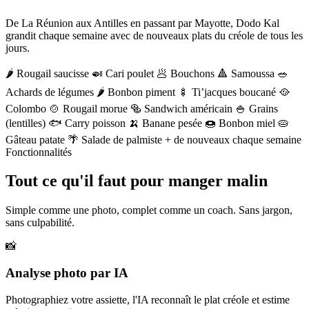
De La Réunion aux Antilles en passant par Mayotte, Dodo Kal
grandit chaque semaine avec de nouveaux plats du créole de tous les
jours.
🌶️
Rougail saucisse
🍛
Cari poulet
🥟
Bouchons
🔺
Samoussa
🥗
Achards de légumes
🌶️
Bonbon piment
🍢
Ti’jacques boucané
🥘
Colombo
🍲
Rougail morue
🥯
Sandwich américain
🍚
Grains
(lentilles)
🐟
Carry poisson
🍌
Banane pesée
🍩
Bonbon miel
🥧
Gâteau patate
🌴
Salade de palmiste
+ de nouveaux chaque semaine
Fonctionnalités
Tout ce qu'il faut pour manger malin
Simple comme une photo, complet comme un coach. Sans jargon,
sans culpabilité.
📸
Analyse photo par IA
Photographiez votre assiette, l'IA reconnaît le plat créole et estime